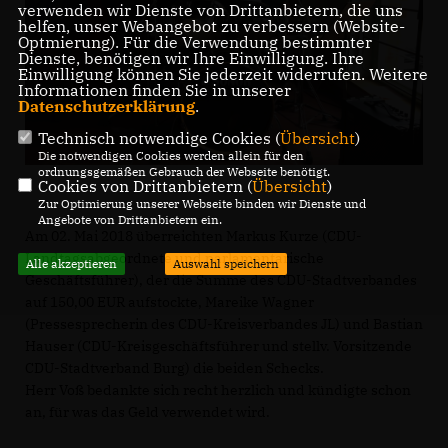
verwenden wir Dienste von Drittanbietern, die uns
helfen, unser Webangebot zu verbessern (Website-
Optmierung). Für die Verwendung bestimmter
Dienste, benötigen wir Ihre Einwilligung. Ihre
Einwilligung können Sie jederzeit widerrufen. Weitere
Informationen finden Sie in unserer
Datenschutzerklärung
.
Technisch notwendige Cookies (
Übersicht
)
Die notwendigen Cookies werden allein für den
ordnungsgemäßen Gebrauch der Webseite benötigt.
Cookies von Drittanbietern (
Übersicht
)
Zur Optimierung unserer Webseite binden wir Dienste und
Angebote von Drittanbietern ein.
Am 02. Mai 2018 überreichten Markus Kurze (CDU-
Landtagsabgeordnete und parlamentarische
Alle akzeptieren
Auswahl speichern
Geschäftsführer), der die Summe des CDU-Stadtverbandes
auf 150,00 EUR aufstockte, Mareike Wagner
(Pressesprecherin des CDU-Kreisverbandes JL) und Bastian
Hauser (CDU-Kreisgeschäftsführer und stellv. Vorsitzende
CDU-Stadtverband Burg) die beiden Schecks.
Herr Voß bedankte sich recht herzlich und kündigte schon
an, für was das Geld verwendet wird.