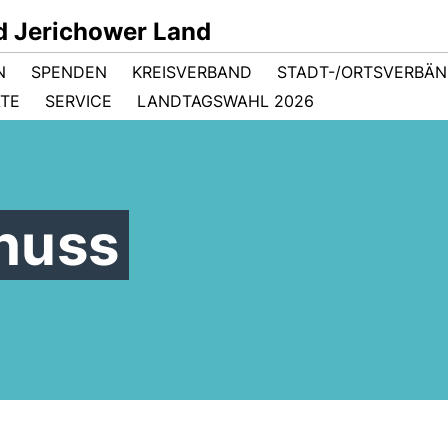
d Jerichower Land
N
SPENDEN
KREISVERBAND
STADT-/ORTSVERBÄ
ÄTE
SERVICE
LANDTAGSWAHL 2026
huss