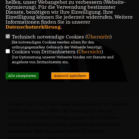
helfen, unser Webangebot zu verbessern (Website-
Optmierung). Für die Verwendung bestimmter
Dienste, benötigen wir Ihre Einwilligung. Ihre
Einwilligung können Sie jederzeit widerrufen. Weitere
Informationen finden Sie in unserer
Datenschutzerklärung
.
Technisch notwendige Cookies (
Übersicht
)
Die notwendigen Cookies werden allein für den
ordnungsgemäßen Gebrauch der Webseite benötigt.
Cookies von Drittanbietern (
Übersicht
)
Zur Optimierung unserer Webseite binden wir Dienste und
Angebote von Drittanbietern ein.
Alle akzeptieren
Auswahl speichern
Thomas Barz (CDU) wird neuer Beigeordneter von Landrat
Steffen Burchhardt (SPD). Der Kreistag hat sich am
13.12.2017 im zweiten Wahlgang mit 24 zu 18 (Andrea
Gottschalk) Stimmen für den Genthiner Bürgermeister
enschieden. Herr Barz wird zum 01.05.2018 als
stellvertretender Landrat fungieren.