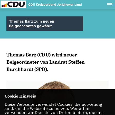
CDU Kreisverband Jerichower Land
Thomas Barz zum neuen
Beigeordneten gewählt
Thomas Barz (CDU) wird neuer
Beigeordneter von Landrat Steffen
Burchhardt (SPD).
Cookie Hinweis
Diese Webseite verwendet Cookies, die notwendig
sind, um die Webseite zu nutzen. Weiterhin
verwenden wir Dienste von Drittanbietern, die uns