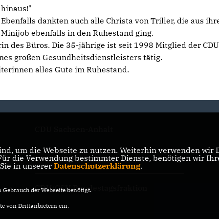
hinaus!"
Ebenfalls dankten auch alle Christa von Triller, die aus ih
Minijob ebenfalls in den Ruhestand ging.
rin des Büros. Die 35-jährige ist seit 1998 Mitglied der CD
nes großen Gesundheitsdienstleisters tätig.
terinnen alles Gute im Ruhestand.
CDU Sachsen-Anhalt
nd, um die Webseite zu nutzen. Weiterhin verwenden wir Di
r die Verwendung bestimmter Dienste, benötigen wir Ihre 
CDU Deutschlands
 Sie in unserer
Datenschutzerklärung
.
CDU/CSU Bundestagsfraktion
Gebrauch der Webseite benötigt.
e von Drittanbietern ein.