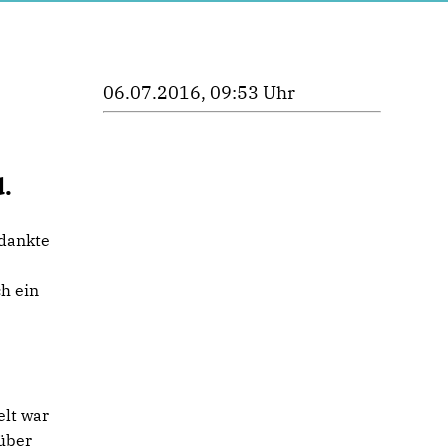
06.07.2016, 09:53 Uhr
.
 dankte
h ein
elt war
rüber