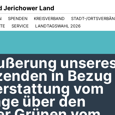
d Jerichower Land
N
SPENDEN
KREISVERBAND
STADT-/ORTSVERBÄ
ÄTE
SERVICE
LANDTAGSWAHL 2026
ußerung unsere
zenden in Bezug
erstattung vom
age über den
der Grünen vom