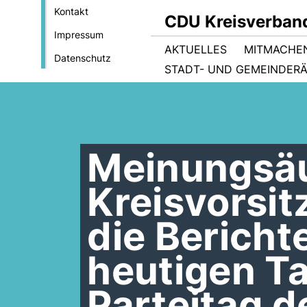
Kontakt
CDU Kreisverban
Impressum
AKTUELLES
MITMACHE
Datenschutz
STADT- UND GEMEINDER
Meinungsä
Kreisvorsit
die Bericht
heutigen T
Parteitag 