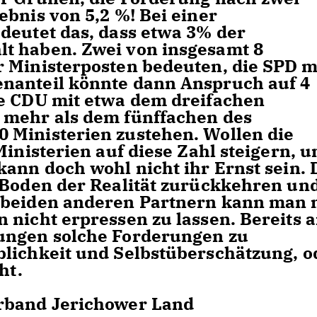
bnis von 5,2 %! Bei einer
deutet das, dass etwa 3% der
t haben. Zwei von insgesamt 8
 Ministerposten bedeuten, die SPD m
nanteil könnte dann Anspruch auf 4
ie CDU mit etwa dem dreifachen
 mehr als dem fünffachen des
 Ministerien zustehen. Wollen die
Ministerien auf diese Zahl steigern, 
ann doch wohl nicht ihr Ernst sein. 
 Boden der Realität zurückkehren un
 beiden anderen Partnern kann man 
 nicht erpressen zu lassen. Bereits 
ungen solche Forderungen zu
blichkeit und Selbstüberschätzung, o
ht.
rband Jerichower Land