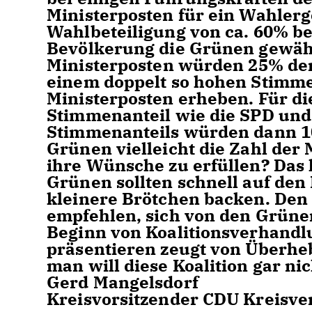
Ministerposten für ein Wahlerge
Wahlbeteiligung von ca. 60% be
Bevölkerung die Grünen gewähl
Ministerposte
n würden 25% der
einem doppelt so hohen Stimme
Ministerposten erheben. Für d
Stimmenanteil wie die SPD und
Stimmenanteils würden dann 10
Grünen vielleicht die Zahl der 
ihre Wünsche zu erfüllen? Das k
Grünen sollten schnell auf den
kleinere Brötchen backen. Den
empfehlen, sich von den Grünen
Beginn von Koalitionsverhandl
präsentieren zeugt von Überhe
man will diese Koalition gar nic
Gerd Mangelsdorf
Kreisvorsitzender CDU Kreisve