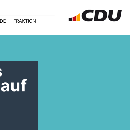
NDE
FRAKTION
s
 auf