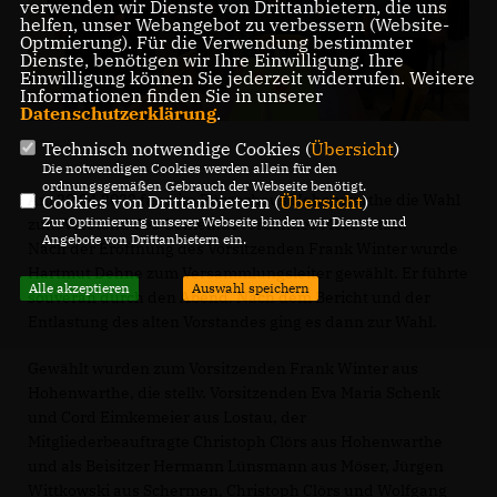
verwenden wir Dienste von Drittanbietern, die uns
helfen, unser Webangebot zu verbessern (Website-
Optmierung). Für die Verwendung bestimmter
Dienste, benötigen wir Ihre Einwilligung. Ihre
Einwilligung können Sie jederzeit widerrufen. Weitere
Informationen finden Sie in unserer
Datenschutzerklärung
.
Technisch notwendige Cookies (
Übersicht
)
Die notwendigen Cookies werden allein für den
ordnungsgemäßen Gebrauch der Webseite benötigt.
Am 20.04.2022 fand im Bürgerhaus Hohenwarthe die Wahl
Cookies von Drittanbietern (
Übersicht
)
Zur Optimierung unserer Webseite binden wir Dienste und
zum Vorstand des Gemeindeverbandes Möser statt.
Angebote von Drittanbietern ein.
Nach der Eröffnung des Vorsitzenden Frank Winter wurde
Hartmut Dehne zum Versammlungsleiter gewählt. Er führte
Alle akzeptieren
Auswahl speichern
souverän durch den Abend. Nach dem Bericht und der
Entlastung des alten Vorstandes ging es dann zur Wahl.
Gewählt wurden zum Vorsitzenden Frank Winter aus
Hohenwarthe, die stellv. Vorsitzenden Eva Maria Schenk
und Cord Eimkemeier aus Lostau, der
Mitgliederbeauftragte Christoph Clörs aus Hohenwarthe
und als Beisitzer Hermann Lünsmann aus Möser, Jürgen
Wittkowski aus Schermen, Christoph Clörs und Wolfgang