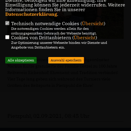
Dienste, benötigen wir Ihre Einwilligung. Ihre
Einwilligung können Sie jederzeit widerrufen. Weitere
Informationen finden Sie in unserer
Datenschutzerklärung
.
Technisch notwendige Cookies (
Übersicht
)
Die notwendigen Cookies werden allein für den
ordnungsgemäßen Gebrauch der Webseite benötigt.
Cookies von Drittanbietern (
Übersicht
)
Zur Optimierung unserer Webseite binden wir Dienste und
Angebote von Drittanbietern ein.
Unser Kreisvorsitzender und Landtagsabgeordneter
Alle akzeptieren
Auswahl speichern
Markus Kurze gratulierte der Familie Gotzel zu 100 Jahre
Reitverein Eichenhof! Ehrenamt und Tradition verbindet!
Vier Tage lang gaben sich während des Turniers viele
Größen des Reitsports in Pietzpuhl die Ehre!
Pietzpuhl, 02.09.2021, 08:45 Uhr