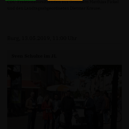
CDU-Fraktionsvorsitzenden aus Gommern Matthias Fickel
und den Landtagsabgeordneten Dietmar Krause.
Burg, 13.05.2019, 11:00 Uhr
Sven Schulze im JL