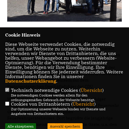
Cookie Hinweis
Gemeinsam mit dem CDU -Ortsverband Burg suchte
Diese Webseite verwendet Cookies, die notwendig
Schulze das Gespräch mit dem Bürger in der Innenstadt
sind, um die Webseite zu nutzen. Weiterhin
verwenden wir Dienste von Drittanbietern, die uns
von Burg. Mit dabei Mareike Wagner, Artjom Pusch, Bastian
helfen, unser Webangebot zu verbessern (Website-
Hauser und Sebastian Fischer.
Optmierung). Für die Verwendung bestimmter
Dienste, benötigen wir Ihre Einwilligung. Ihre
Anschließend gab es ein kurzes Arbeitsgespräch mit der
Einwilligung können Sie jederzeit widerrufen. Weitere
langjährigen Gerwischer Bürgermeisterin Karla Michalski in
Informationen finden Sie in unserer
ihrem Gemeindebüro gemeinsam mit dem
Datenschutzerklärung
.
Parlamentarischen Geschäftsführer der CDU
Technisch notwendige Cookies (
Übersicht
)
Landtagsfraktionen Markus Kurze.
Die notwendigen Cookies werden allein für den
Weiter ging es nach Menz, wo Innenminister Holger
ordnungsgemäßen Gebrauch der Webseite benötigt.
Cookies von Drittanbietern (
Übersicht
)
Stahlknecht einen Fördermittelbescheid an die Feuerwehr
Zur Optimierung unserer Webseite binden wir Dienste und
überreichte, für den Neubau eines
Angebote von Drittanbietern ein.
Feuerwehrgerätehauses. Dort begrüßte die langjährige
Menzer Bürgermeisterin Magrit Peters die Gäste, u.a. den
Alle akzeptieren
Auswahl speichern