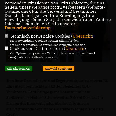
verwenden wir Dienste von Drittanbietern, die uns
helfen, unser Webangebot zu verbessern (Website-
Optmierung). Für die Verwendung bestimmter
Dienste, benötigen wir Ihre Einwilligung. Ihre
Einwilligung können Sie jederzeit widerrufen. Weitere
Informationen finden Sie in unserer
Datenschutzerklärung
.
Technisch notwendige Cookies (
Übersicht
)
Die notwendigen Cookies werden allein für den
ordnungsgemäßen Gebrauch der Webseite benötigt.
Cookies von Drittanbietern (
Übersicht
)
Zur Optimierung unserer Webseite binden wir Dienste und
Angebote von Drittanbietern ein.
Alle akzeptieren
Auswahl speichern
Herzliche Gesundheits- und Segenswünsche zu seinem 75.
Ehrentag überbrachten jetzt der Stegelitzer CDU-
Vorsitzende Gerd Bathge gemeinsam mit seinem
Stellvertreter Michael Schönewolf an Erhard Diestau. Im
Namen des Kreisverbandes überbrachte unsere
stellvertretende Vorsitzende Mareike Wagner die besten
Grüße.