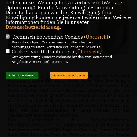
helfen, unser Webangebot zu verbessern (Website-
Optmierung). Für die Verwendung bestimmter
Dienste, benötigen wir Ihre Einwilligung. Ihre
Einwilligung können Sie jederzeit widerrufen. Weitere
Informationen finden Sie in unserer
Datenschutzerklärung
.
Technisch notwendige Cookies (
Übersicht
)
Die notwendigen Cookies werden allein für den
ordnungsgemäßen Gebrauch der Webseite benötigt.
Cookies von Drittanbietern (
Übersicht
)
Zur Optimierung unserer Webseite binden wir Dienste und
Angebote von Drittanbietern ein.
Alle akzeptieren
Auswahl speichern
Anlässlich des 60. Geburtstages von Ortsbürgermeister und
Stadtratsmitglied Dr. Hans-Horst Borg fuhr der Burger
Stadtratsvorsitzende und Chef des CDU-Kreisverbandes,
Markus Kurze MdL, nach Schartau. „Gerne bin ich der
Einladung Dr. Borgs gefolgt und überbringe an dieser Stelle
meine herzlichsten Glückwünsche. Ich verstehe dies auch
als Anerkenntnis an die ehrenamtlichen Mandatsträger, die
sich, wie alle Ehrenamtler, in Ihrer Freizeit für die
Gesellschaft engagieren“, so Kurze.
Den Glückwünschen des Parlamentarischen
Geschäftsführers der CDU-Landtagsfraktion schlossen sich
der Vorsitzende der CDU-Stadtratsfraktion, Frank-Michael
Ruth, CDU-Kreisvize Mareike Wagner sowie Artjom Pusch,